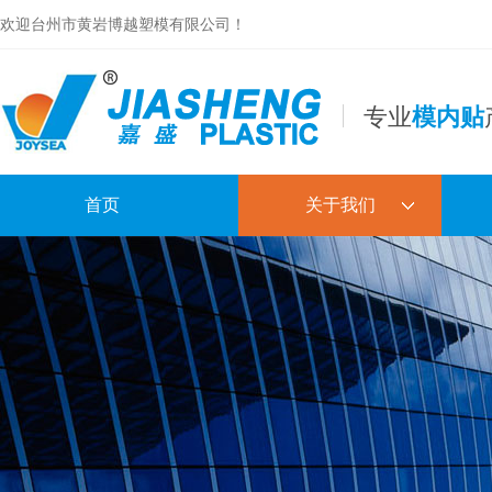
欢迎台州市黄岩博越塑模有限公司！
专业
模内贴
首页
关于我们
公司简介
合作伙伴
专利及证书
镂空盘电子样本
日用品电子样本