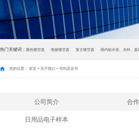
热门关键词：
颜色镂空盘
电镀镂空盘
复古镂空盘
模内贴水壶、水杯、盘
您的位置：
首页
>
关于我们
>
专利及证书
公司简介
合
日用品电子样本