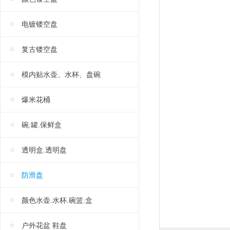
电镀镂空盘
复古镂空盘
模内贴水壶、水杯、盘碗
爆米花桶
碗.罐.保鲜盒
透明盒.透明盘
防滑盘
颜色水壶.水杯.碗篮.盒
户外花盆 鞋盘