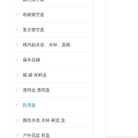
电镀镂空盘
复古镂空盘
模内贴水壶、水杯、盘碗
爆米花桶
碗.罐.保鲜盒
透明盒.透明盘
防滑盘
颜色水壶.水杯.碗篮.盒
户外花盆 鞋盘