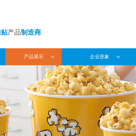
内贴
产品
制造商
产品展示
企业形象
PET碗盘
厂房外观
颜色镂空盘
生产车间
电镀镂空盘
样品室
复古镂空盘
研发设计
模内贴水壶、水杯、盘碗