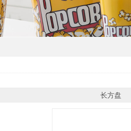
爆米花桶
碗.罐.保鲜盒
透明盒.透明盘
防滑盘
颜色水壶.水杯.碗篮.盒
户外花盆 鞋盘
长方盘
垃圾桶及水桶
模内贴盘子