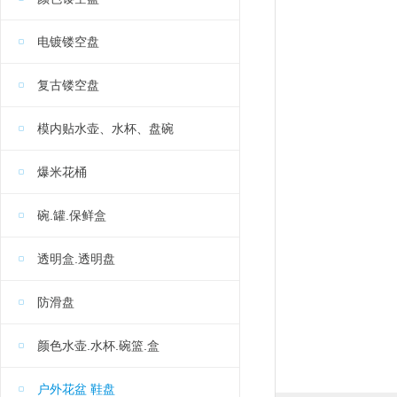
电镀镂空盘
复古镂空盘
模内贴水壶、水杯、盘碗
爆米花桶
碗.罐.保鲜盒
透明盒.透明盘
防滑盘
颜色水壶.水杯.碗篮.盒
户外花盆 鞋盘